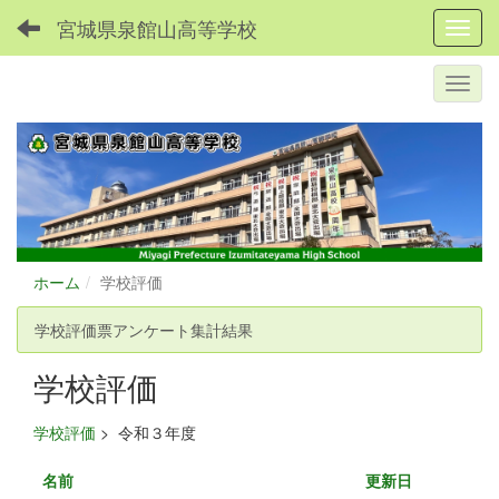
宮城県泉館山高等学校
Toggl
ホーム
学校評価
学校評価票アンケート集計結果
学校評価
学校評価
>
令和３年度
名前
更新日