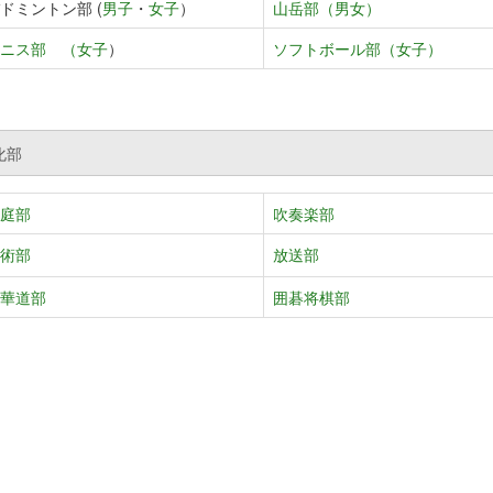
ドミントン部 (
男子
・
女子
）
山岳部（男女）
ニス部 （女子
）
ソフトボール部（女子）
化部
庭部
吹奏楽部
術部
放送部
華道部
囲碁将棋部