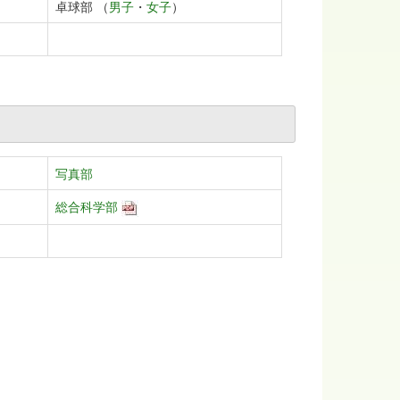
卓球部 （
男子
・
女子
）
写真部
総合科学部