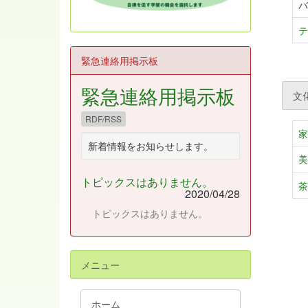
バ
テ
緊急連絡用掲示板
緊急連絡用掲示板
文
RDF/RSS
家
新着情報をお知らせします。
美
トピックスはありません。
茶
2020/04/28
トピックスはありません。
メニュー
ホーム