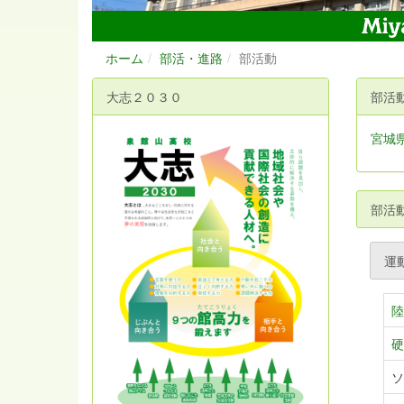
ホーム
部活・進路
部活動
大志２０３０
部活
宮城
部活
運
陸
硬
ソ