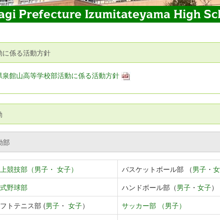
動に係る活動方針
県泉館山高等学校部活動に係る活動方針
動
動部
上競技部（男子・ 女子）
バスケットボール部 （
男子
・
女
式野球部
ハンドボール部（
男子
・
女子
）
フトテニス部 (
男子
・
女子
）
サッカー部 （男子）