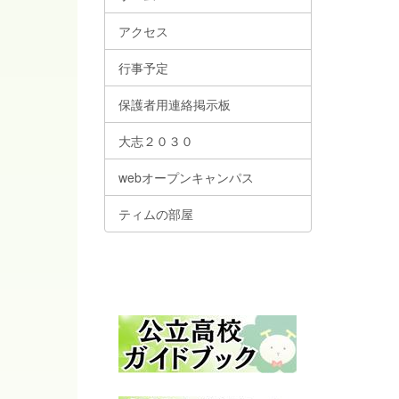
アクセス
行事予定
保護者用連絡掲示板
大志２０３０
webオープンキャンパス
ティムの部屋