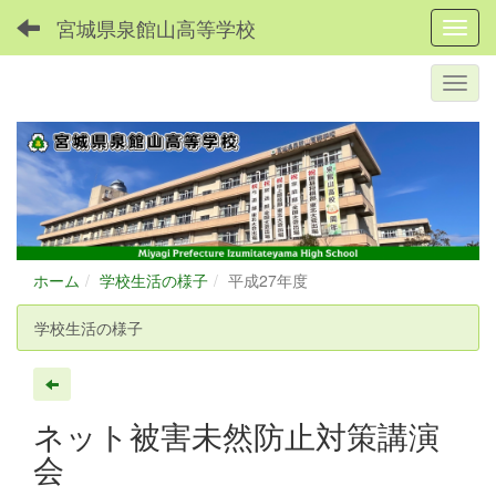
宮城県泉館山高等学校
Toggl
ホーム
学校生活の様子
平成27年度
学校生活の様子
ネット被害未然防止対策講演
会