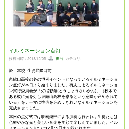
イルミネーション点灯
投稿日時 : 2018/12/05
担当
カテゴリ:
於：本校 生徒昇降口前
泉館山高校の冬の恒例イベントとなっているイルミネーショ
ン点灯が本日より始まりました。有志によるイルミネーショ
ン実行委員会が「灯樅彩館(とうしょうさいかん)」（校木で
ある樅に光を灯し泉館山高校を彩るという意味が込められて
いる）をテーマに準備を進め，きれいなイルミネーションを
完成させました。
本日の点灯式では吹奏楽部による演奏も行われ，生徒たちは
色鮮やかな光と美しい音楽を笑顔で楽しんでいました。
イル
ミネーション点灯は12月19日まで行われます。