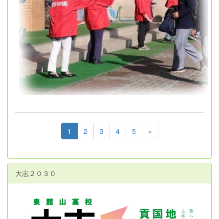
1
2
3
4
5
»
大志２０３０