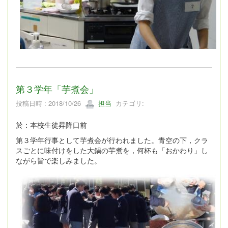
第３学年「芋煮会」
投稿日時 : 2018/10/26
担当
カテゴリ:
於：本校生徒昇降口前
第３学年行事として芋煮会が行われました。青空の下，クラ
スごとに味付けをした大鍋の芋煮を，何杯も「おかわり」し
ながら皆で楽しみました。