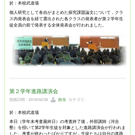
於：本校武道場
個人研究として各自がまとめた探究課題論文について，クラ
ス内発表会を経て選出された各クラスの
発表者が第２学年生
徒全員の前で発表する全体発表会が行われました
。
第２学年進路講演会
投稿日時 : 2019/02/26
担当
カテゴリ:
於：本校武道場
本日（学年末考査最終日）の考査終了後，外部講師（河合
塾）を招いて第2学年生徒を対象とした進路講演会が行われま
した。考査が終わったばかりですが，生徒たちは自分の進路