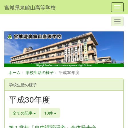
宮城県泉館山高等学校
Toggl
ホーム
学校生活の様子
平成30年度
学校生活の様子
平成30年度
全ての記事
10件
第１学年「自由課題研究」全体発表会