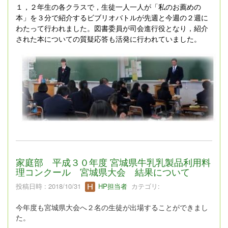
１，２年生の各クラスで，生徒一人一人が「私のお薦めの
本」を３分で紹介するビブリオバトルが先週と今週の２週に
わたって行われました。図書委員が司会進行役となり，紹介
された本についての質疑応答も活発に行われていました。
家庭部 平成３０年度 宮城県牛乳乳製品利用料
理コンクール 宮城県大会 結果について
投稿日時 : 2018/10/31
HP担当者
カテゴリ:
今年度も宮城県大会へ２名の生徒が出場することができまし
た。