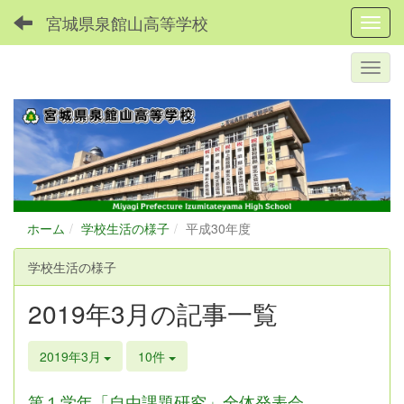
宮城県泉館山高等学校
Toggl
ホーム
学校生活の様子
平成30年度
学校生活の様子
2019年3月の記事一覧
2019年3月
10件
第１学年「自由課題研究」全体発表会