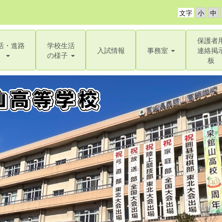
文字
保護者
活・進路
学校生活
入試情報
事務室
連絡掲
の様子
板