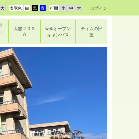
ログイン
表示色
行間
用
大志２０３
webオープン
ティムの部
示
０
キャンパス
屋