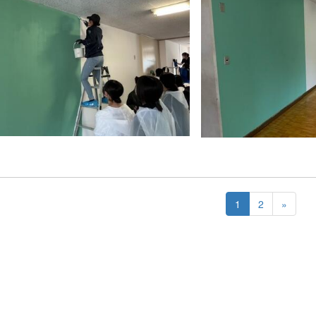
1
2
»