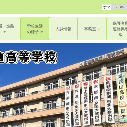
文字
保護者
活・進路
学校生活
入試情報
事務室
連絡掲
の様子
板