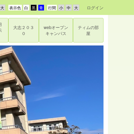
ログイン
表示色
行間
用
大志２０３
webオープン
ティムの部
示
０
キャンパス
屋