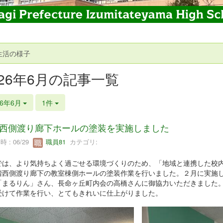
生活の様子
026年6月の記事一覧
26年6月
1件
西側渡り廊下ホールの塗装を実施しました
 : 06/29
職員81
カテゴリ:
では、より気持ちよく過ごせる環境づくりのため、「地域と連携した校
階西側渡り廊下の教室棟側ホールの塗装作業を行いました。２月に実施
「まるりん」さん、長命ヶ丘町内会の高橋さんに御協力いただきました
受けて作業を行い、とてもきれいに仕上がりました。