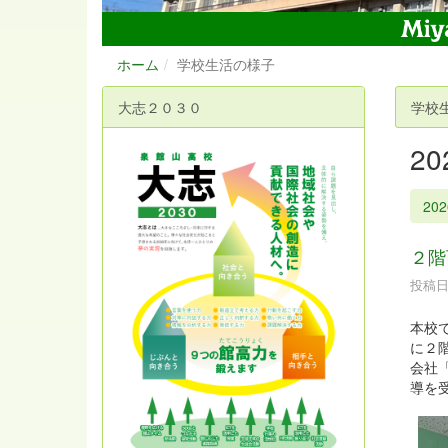
ホーム
学校生活の様子
大志２０３０
学校
2
20
２階
投稿日時
本校
に２
会社
導を