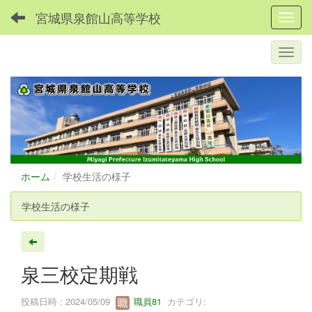
宮城県泉館山高等学校
Toggl
ホーム
学校生活の様子
学校生活の様子
泉三校定期戦
投稿日時 : 2024/05/09
職員81
カテゴリ: