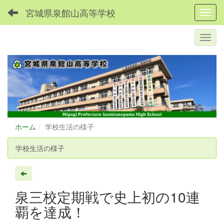
宮城県泉館山高等学校
Toggl
ホーム
学校生活の様子
学校生活の様子
泉三校定期戦で史上初の10連
覇を達成！