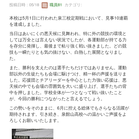
投稿日時 : 05/18
職員81
カテゴリ:
本校は5月1日に行われた泉三校定期戦において、見事10連覇
を達成しました。
当日はあいにくの悪天候に見舞われ、特に外の競技の環境と
しては万全とは言えない状況でしたが、各運動部が持てる力
を存分に発揮し、最後まで粘り強く戦い抜きました。どの競
技も一瞬たりとも気の抜けない、白熱した展開となりまし
た。
また、勝利を支えたのは選手たちだけではありません。運動
部以外の生徒たちも会場に駆けつけ、精一杯の声援を送りま
した。応援団とチアリーダーを中心とした力強い応援は、悪
天候の中でも会場の雰囲気を大いに盛り上げ、選手たちの背
中を押しました。学校全体が一つとなって戦い抜いたこと
が、今回の勝利につながったと言えるでしょう。
この勢いをそのままに、6月に控える総体でもさらなる活躍が
期待されます。引き続き、泉館山高校への温かいご声援をよ
ろしくお願いいたします。