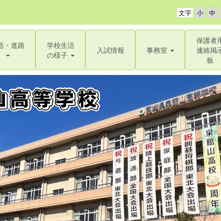
文字
保護者
活・進路
学校生活
入試情報
事務室
連絡掲
の様子
板