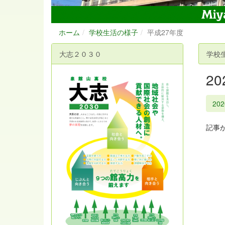
ホーム
学校生活の様子
平成27年度
大志２０３０
学校
2
20
記事