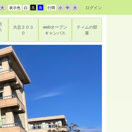
ログイン
表示色
行間
用
大志２０３
webオープン
ティムの部
示
０
キャンパス
屋