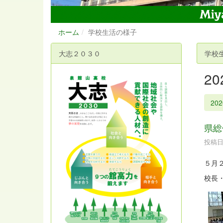
ホーム
学校生活の様子
大志２０３０
学校
2
20
県総
投稿日時
５月
校長