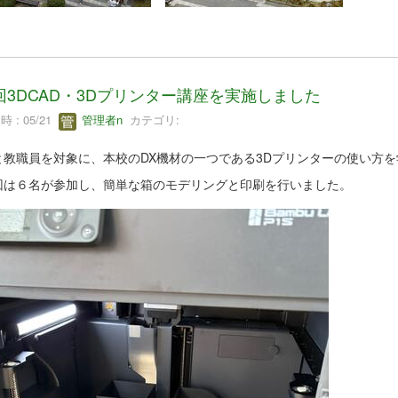
回3DCAD・3Dプリンター講座を実施しました
 : 05/21
管理者n
カテゴリ:
と教職員を対象に、本校のDX機材の一つである3Dプリンターの使い方
回は６名が参加し、簡単な箱のモデリングと印刷を行いました。