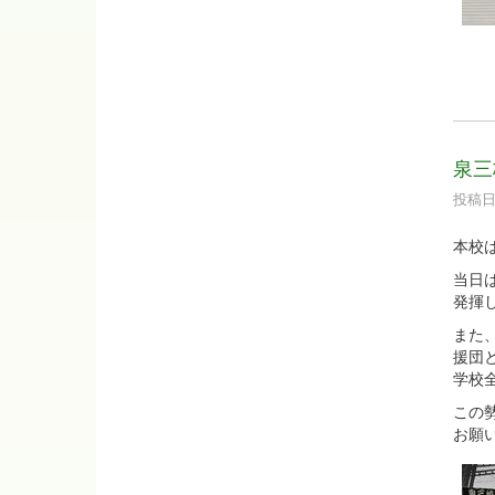
泉三
投稿日時
本校
当日
発揮
また
援団
学校
この
お願