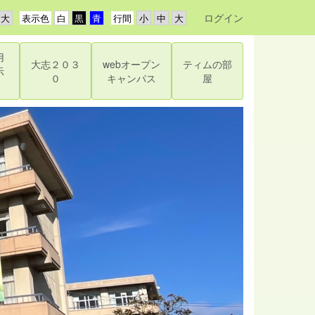
ログイン
表示色
行間
用
大志２０３
webオープン
ティムの部
示
０
キャンパス
屋