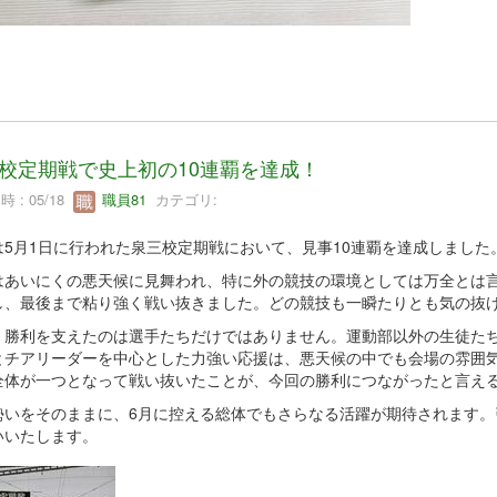
校定期戦で史上初の10連覇を達成！
 : 05/18
職員81
カテゴリ:
は5月1日に行われた泉三校定期戦において、見事10連覇を達成しました
はあいにくの悪天候に見舞われ、特に外の競技の環境としては万全とは
し、最後まで粘り強く戦い抜きました。どの競技も一瞬たりとも気の抜
、勝利を支えたのは選手たちだけではありません。運動部以外の生徒た
とチアリーダーを中心とした力強い応援は、悪天候の中でも会場の雰囲
全体が一つとなって戦い抜いたことが、今回の勝利につながったと言え
勢いをそのままに、6月に控える総体でもさらなる活躍が期待されます。
いいたします。