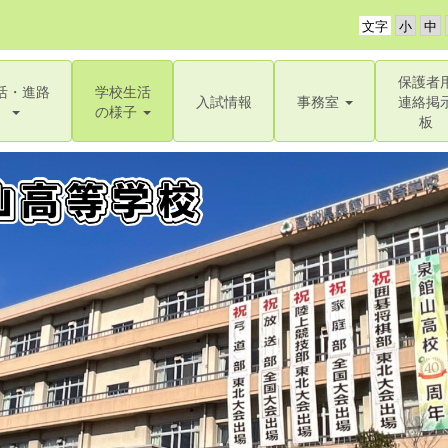
文字
保護者
活・進路
学校生活
入試情報
事務室
連絡掲
の様子
板