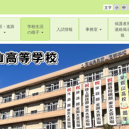
文字
保護者
活・進路
学校生活
入試情報
事務室
連絡掲
の様子
板