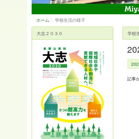
ホーム
学校生活の様子
大志２０３０
学校
2
20
記事