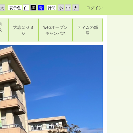
ログイン
表示色
行間
用
大志２０３
webオープン
ティムの部
示
０
キャンパス
屋